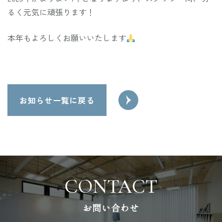
開設
るく元気に頑張ります！
ージ
ムペ
本年もよろしくお願いいたします
ホー
部 新
事業
住宅
投
建設
お知らせ一覧に戻る
阿部
稿
ナ
ビ
ゲ
ー
シ
お問い合わせ
ョ