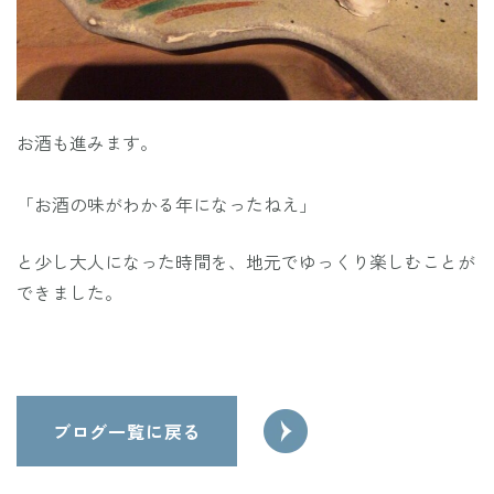
お酒も進みます。
「お酒の味がわかる年になったねえ」
と少し大人になった時間を、地元でゆっくり楽しむことが
できました。
に！
べ
を食
レー
投
プカ
ブログ一覧に戻る
スー
稿
ナ