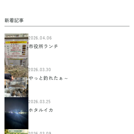
ビ
ゲ
新着記事
ー
2026.04.06
シ
市役所ランチ
ョ
ン
2026.03.30
やっと釣れたぁ～
2026.03.25
ホタルイカ
2026.03.09