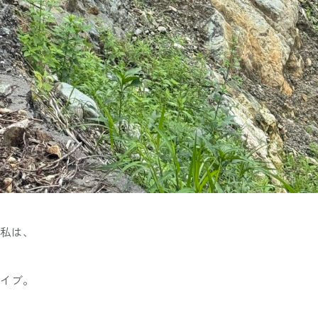
私は、
イブ。