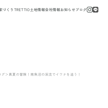
家づくり
TRETTIO
土地情報
会社情報
お知らせ
ブログ
ログ
＞
真夏の冒険！南魚沼の渓流でイワナを追う！