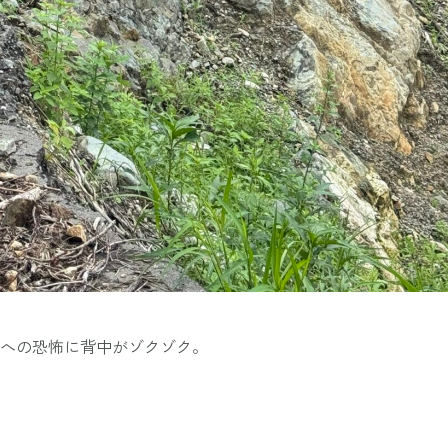
への恐怖に背中がゾクゾク。