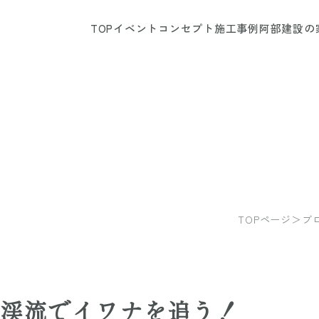
TOP
イベント
コンセプト
施工事例
阿部建設の
TOPページ
＞
ブ
渓流でイワナを追う！