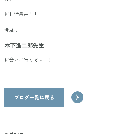
アザ
マフ
推し活最高！！
のゴ
たり
今度は
みが
～う
木下進二郎先生
よう
ず寝
に会いに行くぞ～！！
あえ
とり
い…
な
投
たく
ブログ一覧に戻る
働き
稿
ナ
ビ