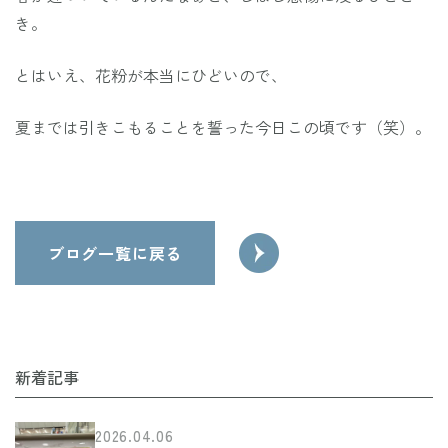
き。
とはいえ、花粉が本当にひどいので、
した
めま
夏までは引きこもることを誓った今日この頃です（笑）。
はじ
画、
計
の木
投
タラ
ブログ一覧に戻る
庭に
稿
ナ
ビ
ゲ
新着記事
ー
2026.04.06