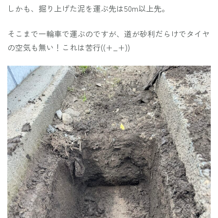
しかも、掘り上げた泥を運ぶ先は50m以上先。
そこまで一輪車で運ぶのですが、道が砂利だらけでタイヤ
の空気も無い！これは苦行((+_+))